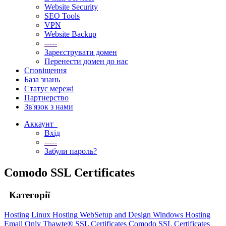
Website Security
SEO Tools
VPN
Website Backup
-----
Зареєструвати домен
Перенести домен до нас
Сповіщення
База знань
Статус мережі
Партнерство
Зв'язок з нами
Аккаунт
Вхід
-----
Забули пароль?
Comodo SSL Certificates
Категорії
Hosting
Linux Hosting
WebSetup and Design
Windows Hosting
Email Only
Thawte® SSL Certificates
Comodo SSL Certificates