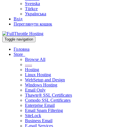
Svenska
Türkçe
Українська
Вхід
Переглянути кошик
Toggle navigation
Головна
Store
Browse All
-----
Hosting
Linux Hosting
WebSetup and Design
Windows Hosting
Email Only
Thawte® SSL Certificates
Comodo SSL Certificates
Enterprise Email
Email Spam Filtering
SiteLock
Business Email
E-mail Services