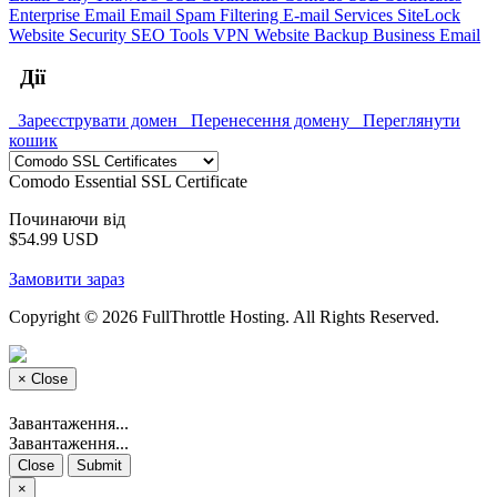
Enterprise Email
Email Spam Filtering
E-mail Services
SiteLock
Website Security
SEO Tools
VPN
Website Backup
Business Email
Дії
Зареєструвати домен
Перенесення домену
Переглянути
кошик
Comodo Essential SSL Certificate
Починаючи від
$54.99 USD
Замовити зараз
Copyright © 2026 FullThrottle Hosting. All Rights Reserved.
×
Close
Завантаження...
Завантаження...
Close
Submit
×