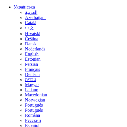
Українська
العربية
Azerbaijani
Català
中文
Hrvatski
Čeština
Dansk
Nederlands
English
Estonian
Persian
Français
Deutsch
עברית
Magyar
Italiano
Macedonian
Norwegian
Português
Português
Română
Русский
Español