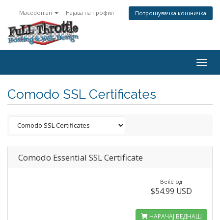
Macedonian
Најава на профил
Потрошувачка кошничка
Togg
navig
Comodo SSL Certificates
Comodo Essential SSL Certificate
Веќе од
$54.99 USD
НАРАЧАЈ ВЕДНАШ